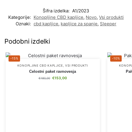
Šifra izdelka:
A1/2023
Kategorije:
Konopljine CBD kapljice
,
Novo
,
Vsi produkti
Oznaki:
cbd kapljice
,
kapljice za spanje
,
Sleeper
Podobni izdelki
-15%
-10%
KONOPLJINE CBD KAPLJICE
,
VSI PRODUKTI
KONOPL
Celostni paket ravnovesja
Pak
€
153,00
€
180,00