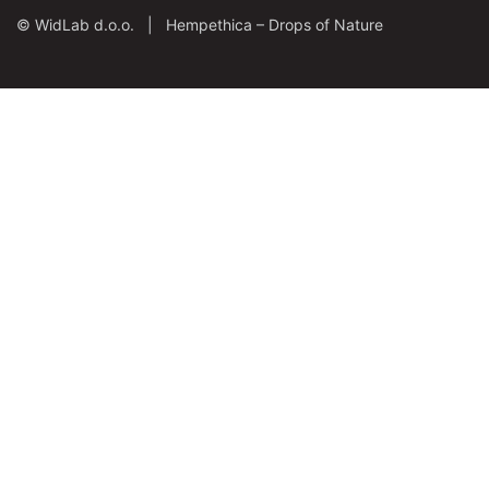
©
WidLab d.o.o. |
Hempethica – Drops of Nature