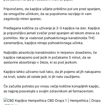
Priporočamo, da kapljice užijete približno pol ure pred spanjem,
da omogočite učinkom, da se popolnoma razvijejo in vam
zagotovijo miren spanec.
Predlagana količina za uživanje je 2–3 kapljice na dan. Kapljice
je priporočljivo jemati zvečer pred spanjem ali tekom dneva za
pomiritev. Ker je vsebnost psihoaktivnega kanabinoida THC
zanemarljiva, kapljice nimajo psihoaktivnega učinka.
Najboljšo absorbcijo kanabinoidov in terpenov dosežemo, če
kapljice nakapamo pod jezik in počakamo 5 minut, da se
sestavine absorbirajo v žleze, ki so pod jezikom.
Kapljice lahko uživamo tudi tako, da jih pojemo ali jih nakapamo
na kruh, solato ali ostale jedi, ki jih nato zaužijemo.
Če začutite potrebo po vnosu večje količine konopljinih kapljic,
se najprej posvetujte s svojim zdravnikom ali farmacevtom.