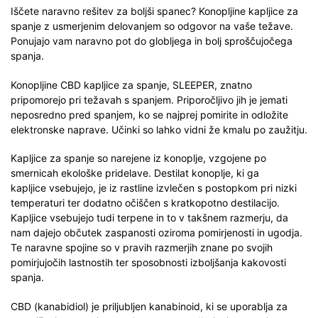
Iščete naravno rešitev za boljši spanec? Konopljine kapljice za
spanje z usmerjenim delovanjem so odgovor na vaše težave.
Ponujajo vam naravno pot do globljega in bolj sproščujočega
spanja.
Konopljine CBD kapljice za spanje, SLEEPER, znatno
pripomorejo pri težavah s spanjem. Priporočljivo jih je jemati
neposredno pred spanjem, ko se najprej pomirite in odložite
elektronske naprave. Učinki so lahko vidni že kmalu po zaužitju.
Kapljice za spanje so narejene iz konoplje, vzgojene po
smernicah ekološke pridelave. Destilat konoplje, ki ga
kapljice vsebujejo, je iz rastline izvlečen s postopkom pri nizki
temperaturi ter dodatno očiščen s kratkopotno destilacijo.
Kapljice vsebujejo tudi terpene in to v takšnem razmerju, da
nam dajejo občutek zaspanosti oziroma pomirjenosti in ugodja.
Te naravne spojine so v pravih razmerjih znane po svojih
pomirjujočih lastnostih ter sposobnosti izboljšanja kakovosti
spanja.
CBD (kanabidiol) je priljubljen kanabinoid, ki se uporablja za