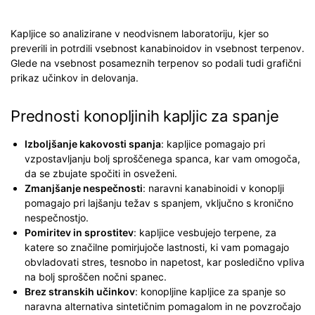
Kapljice so analizirane v neodvisnem laboratoriju, kjer so
preverili in potrdili vsebnost kanabinoidov in vsebnost terpenov.
Glede na vsebnost posameznih terpenov so podali tudi grafični
prikaz učinkov in delovanja.
Prednosti konopljinih kapljic za spanje
Izboljšanje kakovosti spanja
: kapljice pomagajo pri
vzpostavljanju bolj sproščenega spanca, kar vam omogoča,
da se zbujate spočiti in osveženi.
Zmanjšanje nespečnosti
: naravni kanabinoidi v konoplji
pomagajo pri lajšanju težav s spanjem, vključno s kronično
nespečnostjo.
Pomiritev in sprostitev
: kapljice vesbujejo terpene, za
katere so značilne pomirjujoče lastnosti, ki vam pomagajo
obvladovati stres, tesnobo in napetost, kar posledično vpliva
na bolj sproščen nočni spanec.
Brez stranskih učinkov
: konopljine kapljice za spanje so
naravna alternativa sintetičnim pomagalom in ne povzročajo