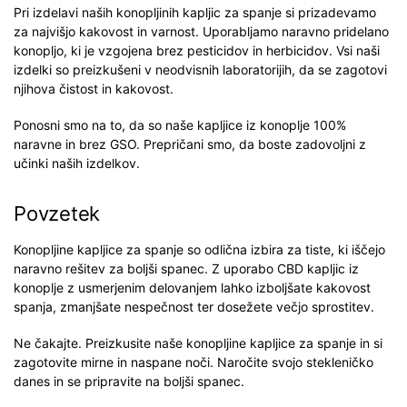
Pri izdelavi naših konopljinih kapljic za spanje si prizadevamo
za najvišjo kakovost in varnost. Uporabljamo naravno pridelano
konopljo, ki je vzgojena brez pesticidov in herbicidov. Vsi naši
izdelki so preizkušeni v neodvisnih laboratorijih, da se zagotovi
njihova čistost in kakovost.
Ponosni smo na to, da so naše kapljice iz konoplje 100%
naravne in brez GSO. Prepričani smo, da boste zadovoljni z
učinki naših izdelkov.
Povzetek
Konopljine kapljice za spanje so odlična izbira za tiste, ki iščejo
naravno rešitev za boljši spanec. Z uporabo CBD kapljic iz
konoplje z usmerjenim delovanjem lahko izboljšate kakovost
spanja, zmanjšate nespečnost ter dosežete večjo sprostitev.
Ne čakajte. Preizkusite naše konopljine kapljice za spanje in si
zagotovite mirne in naspane noči. Naročite svojo stekleničko
danes in se pripravite na boljši spanec.