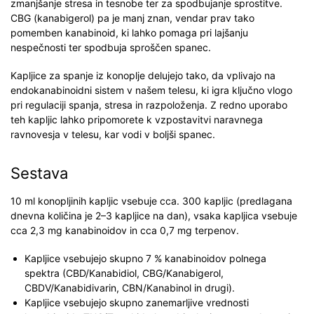
zmanjšanje stresa in tesnobe ter za spodbujanje sprostitve.
CBG (kanabigerol) pa je manj znan, vendar prav tako
pomemben kanabinoid, ki lahko pomaga pri lajšanju
nespečnosti ter spodbuja sproščen spanec.
Kapljice za spanje iz konoplje delujejo tako, da vplivajo na
endokanabinoidni sistem v našem telesu, ki igra ključno vlogo
pri regulaciji spanja, stresa in razpoloženja. Z redno uporabo
teh kapljic lahko pripomorete k vzpostavitvi naravnega
ravnovesja v telesu, kar vodi v boljši spanec.
Sestava
10 ml konopljinih kapljic vsebuje cca. 300 kapljic (predlagana
dnevna količina je 2–3 kapljice na dan), vsaka kapljica vsebuje
cca 2,3 mg kanabinoidov in cca 0,7 mg terpenov.
Kapljice vsebujejo skupno 7 % kanabinoidov polnega
spektra (CBD/Kanabidiol, CBG/Kanabigerol,
CBDV/Kanabidivarin, CBN/Kanabinol in drugi).
Kapljice vsebujejo skupno zanemarljive vrednosti