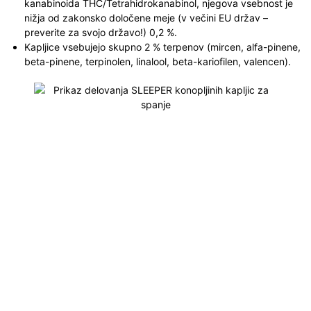
kanabinoida THC/Tetrahidrokanabinol, njegova vsebnost je
nižja od zakonsko določene meje (v večini EU držav –
preverite za svojo državo!) 0,2 %.
Kapljice vsebujejo skupno 2 % terpenov (mircen, alfa-pinene,
beta-pinene, terpinolen, linalool, beta-kariofilen, valencen).