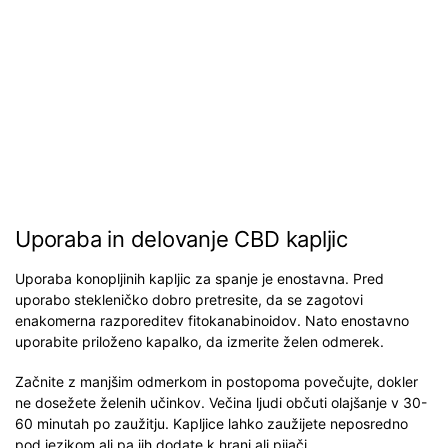
Uporaba in delovanje CBD kapljic
Uporaba konopljinih kapljic za spanje je enostavna. Pred
uporabo stekleničko dobro pretresite, da se zagotovi
enakomerna razporeditev fitokanabinoidov. Nato enostavno
uporabite priloženo kapalko, da izmerite želen odmerek.
Začnite z manjšim odmerkom in postopoma povečujte, dokler
ne dosežete želenih učinkov. Večina ljudi občuti olajšanje v 30-
60 minutah po zaužitju. Kapljice lahko zaužijete neposredno
pod jezikom ali pa jih dodate k hrani ali pijači.