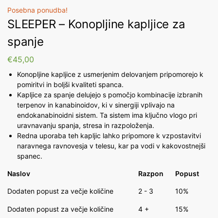
Posebna ponudba!
SLEEPER – Konopljine kapljice za
spanje
€
45,00
Konopljine kapljice z usmerjenim delovanjem pripomorejo k
pomiritvi in boljši kvaliteti spanca.
Kapljice za spanje delujejo s pomočjo kombinacije izbranih
terpenov in kanabinoidov, ki v sinergiji vplivajo na
endokanabinoidni sistem. Ta sistem ima ključno vlogo pri
uravnavanju spanja, stresa in razpoloženja.
Redna uporaba teh kapljic lahko pripomore k vzpostavitvi
naravnega ravnovesja v telesu, kar pa vodi v kakovostnejši
spanec.
Naslov
Razpon
Popust
Dodaten popust za večje količine
2 - 3
10%
Dodaten popust za večje količine
4 +
15%