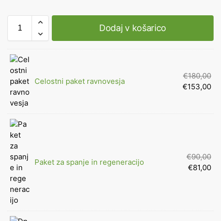
Dodaj v košarico
€
180,00
Celostni paket ravnovesja
€
153,00
€
90,00
Paket za spanje in regeneracijo
€
81,00