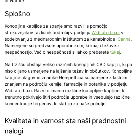
Splošno
Konopljine kapljice za spanje smo razvili s pomočjo
strokovnjakov različnih področij v podjetju
WidLab d.o.o.
v
sodelovanju z mednarodnim inštitutom za kanabinoide
ICanna
.
Namenjene so predvsem uporabnikom, ki imajo težave z
nespečnostjo. Več o nespečnosti si lahko preberete
tukaj
.
Na tržišču obstaja veliko različnih konopljinih CBD kapljic, ki pa
niso ciljano usmerjene na lajšanje težav in občutkov. Konopljine
kapljice blagovne znamke Hempethica so narejene z lastnim
znanjem na področju kemije, farmacije in botanike v podjetju
WidLab d.o.o. Razvite imamo različne konopljine kapljice, ki
trenutno pokrivajo štiri področja uporabe in vsebujejo različne
koncentracije terpenov, ki skrbijo za naše počutje.
Kvaliteta in varnost sta naši prednostni
nalogi