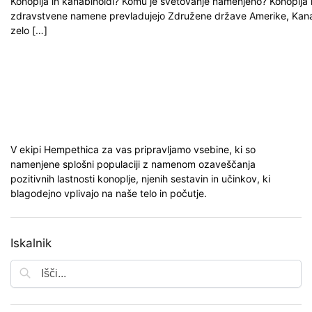
Konoplja in kanabinoidi? Komu je svetovanje namenjeno? Konoplja i
zdravstvene namene prevladujejo Združene države Amerike, Kanada i
zelo […]
V ekipi Hempethica za vas pripravljamo vsebine, ki so
namenjene splošni populaciji z namenom ozaveščanja
pozitivnih lastnosti konoplje, njenih sestavin in učinkov, ki
blagodejno vplivajo na naše telo in počutje.
Iskalnik