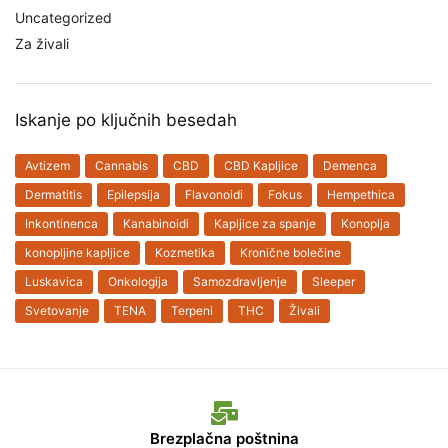
Uncategorized
Za živali
Iskanje po ključnih besedah
Avtizem
Cannabis
CBD
CBD Kapljice
Demenca
Dermatitis
Epilepsija
Flavonoidi
Fokus
Hempethica
Inkontinenca
Kanabinoidi
Kapljice za spanje
Konoplja
konopljine kapljice
Kozmetika
Kronične bolečine
Luskavica
Onkologija
Samozdravljenje
Sleeper
Svetovanje
TENA
Terpeni
THC
Živali
Brezplačna poštnina