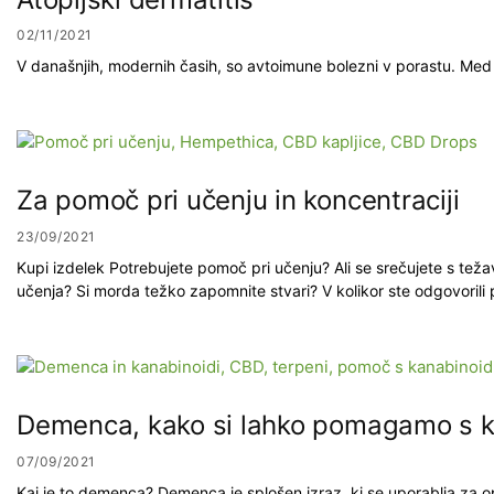
02/11/2021
V današnjih, modernih časih, so avtoimune bolezni v porastu. Med 
Za pomoč pri učenju in koncentraciji
23/09/2021
Kupi izdelek Potrebujete pomoč pri učenju? Ali se srečujete s t
učenja? Si morda težko zapomnite stvari? V kolikor ste odgovorili p
Demenca, kako si lahko pomagamo s k
07/09/2021
Kaj je to demenca? Demenca je splošen izraz, ki se uporablja za o