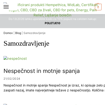
0
Do 1.9.2026 lahko uporabite kodo za 10% popust na celoten nakup:
POLETJE10
Domov
|
Blog
|
Samozdravljenje
Samozdravljenje
Nespečnost in motnje spanja
21/02/2024
Nespečnost in motnje spanja Nespečnost je izraz, ki opisuje zelo p
zaspati nazaj, imate najverjetneje težave z nespečnostjo. Količin