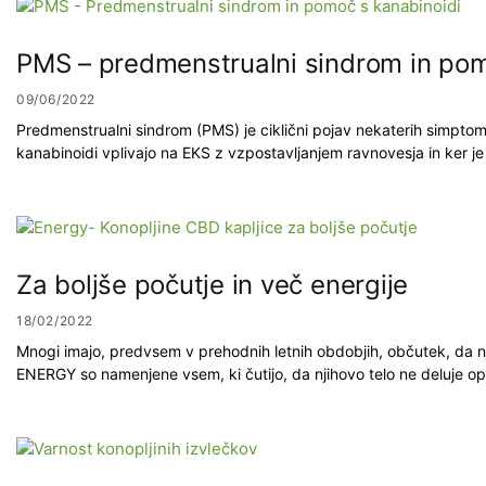
PMS – predmenstrualni sindrom in pom
09/06/2022
Predmenstrualni sindrom (PMS) je ciklični pojav nekaterih simptom
kanabinoidi vplivajo na EKS z vzpostavljanjem ravnovesja in ker j
Za boljše počutje in več energije
18/02/2022
Mnogi imajo, predvsem v prehodnih letnih obdobjih, občutek, da nj
ENERGY so namenjene vsem, ki čutijo, da njihovo telo ne deluje opti