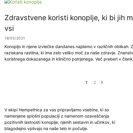
Zdravstvene koristi konoplje, ki bi jih 
vsi
18/05/2021
Konopljo in njene izvlečke dandanes najdemo v različnih oblikah. 
raziskana rastlina, ki ima zelo veliko moč za naše zdravje. Znanst
koristnega dokazanega in klinično potrjenega. Več preberi v člank
1
2
V ekipi Hempethica za vas pripravljamo vsebine, ki so
namenjene splošni populaciji z namenom ozaveščanja
pozitivnih lastnosti konoplje, njenih sestavin in učinkov, ki
blagodejno vplivajo na naše telo in počutje.