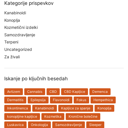
Kategorije prispevkov
Kanabinoidi
Konoplja
Kozmetični izdelki
Samozdravljenje
Terpeni
Uncategorized
Za živali
Iskanje po ključnih besedah
Avtizem
Cannabis
CBD
CBD Kapljice
Demenca
Dermatitis
Epilepsija
Flavonoidi
Fokus
Hempethica
Inkontinenca
Kanabinoidi
Kapljice za spanje
Konoplja
konopljine kapljice
Kozmetika
Kronične bolečine
Luskavica
Onkologija
Samozdravljenje
Sleeper