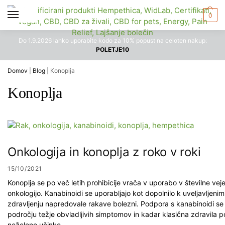
0
Do 1.9.2026 lahko uporabite kodo za 10% popust na celoten nakup:
POLETJE10
Domov
|
Blog
|
Konoplja
Konoplja
Onkologija in konoplja z roko v roki
15/10/2021
Konoplja se po več letih prohibicije vrača v uporabo v številne vej
onkologijo. Kanabinoidi se uporabljajo kot dopolnilo k uveljavljen
zdravljenju napredovale rakave bolezni. Podpora s kanabinoidi s
področju težje obvladljivih simptomov in kadar klasična zdravila 
neželene učinke.