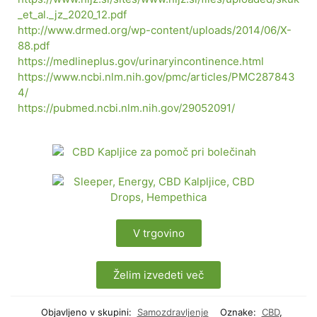
_et_al._jz_2020_12.pdf
http://www.drmed.org/wp-content/uploads/2014/06/X-
88.pdf
https://medlineplus.gov/urinaryincontinence.html
https://www.ncbi.nlm.nih.gov/pmc/articles/PMC287843
4/
https://pubmed.ncbi.nlm.nih.gov/29052091/
V trgovino
Želim izvedeti več
Objavljeno v skupini:
Samozdravljenje
Oznake:
CBD
,