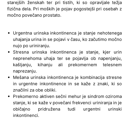
starejših ženskah ter pri tistih, ki so opravljale težja
fizična dela. Pri moških je pojav pogostejši pri osebah z
močno povečano prostato.
Urgentna urinska inkontinenca je stanje nehotenega
uhajanja urina in se pojavi v času, ko začutimo močno
nujo po uriniranju.
Stresna urinska inkontinenca je stanje, kjer urin
neprenehoma uhaja ter se pojavlja ob napenjanju,
kašljanju, kihanju ali prekomernem telesnem
naprezanju.
Mešana urinska inkontinenca je kombinacija stresne
in urgentne inkontinence in se kaže z znaki, ki so
značilni za obe obliki.
Prekomerno aktiven sečni mehur je sindrom oziroma
stanje, ki se kaže v povečani frekvenci uriniranja in je
običajno pridružena tudi urgentni urinski
inkontinenci.