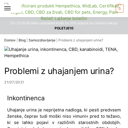
0
Do 1.9.2026 lahko uporabite kodo za 10% popust na celoten nakup:
POLETJE10
Domov
|
Blog
|
Samozdravljenje
|
Problemi z uhajanjem urina?
Problemi z uhajanjem urina?
21/07/2021
Inkontinenca
Uhajanje urina je neprijetna nadloga, ki pesti predvsem
ženske, čeprav tudi moški niso »imuni« pred to težavo,
ki se lahko pojavi v različnih starostnih obdobjih.