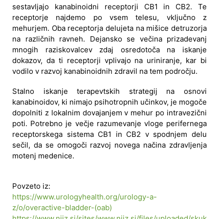
sestavljajo kanabinoidni receptorji CB1 in CB2. Te
receptorje najdemo po vsem telesu, vključno z
mehurjem. Oba receptorja delujeta na mišice detruzorja
na različnih ravneh. Dejansko se večina prizadevanj
mnogih raziskovalcev zdaj osredotoča na iskanje
dokazov, da ti receptorji vplivajo na uriniranje, kar bi
vodilo v razvoj kanabinoidnih zdravil na tem področju.
Stalno iskanje terapevtskih strategij na osnovi
kanabinoidov, ki nimajo psihotropnih učinkov, je mogoče
dopolniti z lokalnim dovajanjem v mehur po intravezični
poti. Potrebno je večje razumevanje vloge perifernega
receptorskega sistema CB1 in CB2 v spodnjem delu
sečil, da se omogoči razvoj novega načina zdravljenja
motenj medenice.
Povzeto iz:
https://www.urologyhealth.org/urology-a-
z/o/overactive-bladder-(oab)
https://www.nijz.si/sites/www.nijz.si/files/uploaded/skuk