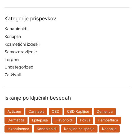
Kategorije prispevkov
Kanabinoidi
Konoplja
Kozmetični izdelki
Samozdravljenje
Terpeni
Uncategorized
Za živali
Iskanje po ključnih besedah
Avtizem
Cannabis
CBD
CBD Kapljice
Demenca
Dermatitis
Epilepsija
Flavonoidi
Fokus
Hempethica
Inkontinenca
Kanabinoidi
Kapljice za spanje
Konoplja