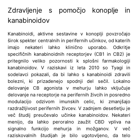
Zdravljenje s pomočjo konoplje in
kanabinoidov
Kanabinoidi, aktivne sestavine v konoplji povzročajo
širok spekter centralnih in perifernih učinkov, od katerih
imajo nekateri lahko klinično uporabo. Odkritje
specifičnih kanabinoidnih receptorjev (CB1 in CB2) je
pritegnilo veliko pozornosti k splošni farmakologiji
kanabinoidov. V raziskavi iz leta 2010 so Tyagi in
sodelavci pokazali, da bi lahko s kanabinoidi zdravili
bolezni, ki prizadenejo spodnji del sečil. Lokalno
delovanje CB agonista v mehurju lahko vključuje
delovanje na receptorje na perifernih živcih in posredno
modulacijo odzivom imunskih celic, ki zmanjšajo
razdražljivost perifernih živcev. V zadnjem desetletju je
več študij preučevalo učinke kanabinoidov. Nekateri
menijo, da lahko peroralno zaužit CBD vpliva na
signalno funkcijo mehurja in možganov. V več
raziskovalnih študijah je bilo ugotovljeno, da telo