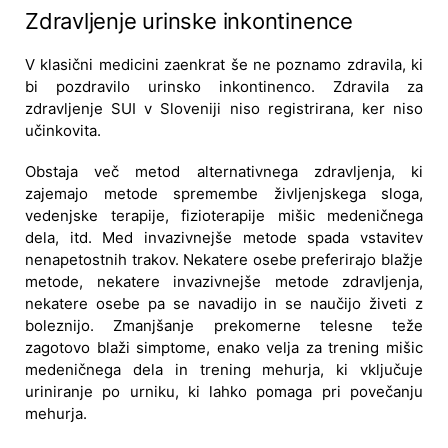
Zdravljenje urinske inkontinence
V klasični medicini zaenkrat še ne poznamo zdravila, ki
bi pozdravilo urinsko inkontinenco. Zdravila za
zdravljenje SUI v Sloveniji niso registrirana, ker niso
učinkovita.
Obstaja več metod alternativnega zdravljenja, ki
zajemajo metode spremembe življenjskega sloga,
vedenjske terapije, fizioterapije mišic medeničnega
dela, itd. Med invazivnejše metode spada vstavitev
nenapetostnih trakov. Nekatere osebe preferirajo blažje
metode, nekatere invazivnejše metode zdravljenja,
nekatere osebe pa se navadijo in se naučijo živeti z
boleznijo. Zmanjšanje prekomerne telesne teže
zagotovo blaži simptome, enako velja za trening mišic
medeničnega dela in trening mehurja, ki vključuje
uriniranje po urniku, ki lahko pomaga pri povečanju
mehurja.