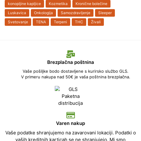
konopljine kapljice
Kozmetika
Kronične bolečine
Luskavica
Onkologija
Samozdravljenje
Sleeper
Svetovanje
TENA
Terpeni
THC
Živali
Brezplačna poštnina
Vaše pošiljke bodo dostavljene s kurirsko službo GLS.
V primeru nakupa nad 50€ je vaša poštnina brezplačna.
Varen nakup
Vaše podatke shranjujemo na zavarovani lokaciji. Podatki o
vaših kreditnih karticah se ne shranjujejo. Mi smo