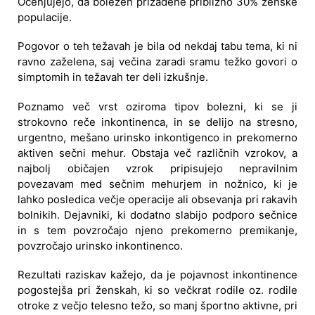
Ocenjujejo, da bolezen prizadene približno 30% ženske
populacije.
Pogovor o teh težavah je bila od nekdaj tabu tema, ki ni
ravno zaželena, saj večina zaradi sramu težko govori o
simptomih in težavah ter deli izkušnje.
Poznamo več vrst oziroma tipov bolezni, ki se ji
strokovno reče inkontinenca, in se delijo na stresno,
urgentno, mešano urinsko inkontigenco in prekomerno
aktiven sečni mehur. Obstaja več različnih vzrokov, a
najbolj običajen vzrok pripisujejo nepravilnim
povezavam med sečnim mehurjem in nožnico, ki je
lahko posledica večje operacije ali obsevanja pri rakavih
bolnikih. Dejavniki, ki dodatno slabijo podporo sečnice
in s tem povzročajo njeno prekomerno premikanje,
povzročajo urinsko inkontinenco.
Rezultati raziskav kažejo, da je pojavnost inkontinence
pogostejša pri ženskah, ki so večkrat rodile oz. rodile
otroke z večjo telesno težo, so manj športno aktivne, pri