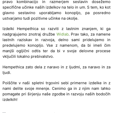
pravo kombinacijo in razmerjem sestavin dosežemo
specifične učinke naših izdelkov na telo in um. S tem, ko kot
glavno sestavino uporabljamo konopljo, pa posredno
ustvarjamo tudi pozitivne učinke na okolje.
Izdelki Hempethica so razviti z lastnim znanjem, ki ga
nadgrajujemo znotraj družbe
Widlab
. Prav tako, za namene
lastnih raziskav in razvoja, delno sami pridelujemo in
predelujemo konopljo. Vse z namenom, da bi imeli čim
manjši ogljični odtis ter da bi v svoje delovne procese
vključili lokalno prebivalstvo.
Hempethica zato dela z naravo in z ljudmi, za naravo in za
ljudi.
Poiščite v naši spletni trgovini sebi primerne izdelke in z
nami delite svoje mnenje. Cenimo ga in z njim nam lahko
pomagate pri širjenju naše zgodbe in razvoju naših bodočih
izdelkih!