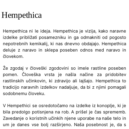
Hempethica
Hempethica ni le ideja. Hempethica je vizija, kako naravne
izdelke približati posamezniku in ga odmakniti od pogosto
nepotrebnih kemikalij, ki nas dnevno obdajajo. Hempethica
deluje z naravo in sklepa poseben odnos med naravo in
človekom.
Že zgodaj v človeški zgodovini so imele rastline poseben
pomen. Človeška vrsta je našla načine za pridobitev
rastlinskih učinkovin, ki zdravijo ali lajšajo. Hempethica to
tradicijo naravnih izdelkov nadaljuje, da bi z njimi pomagali
sodobnemu človeku.
V Hempethici se osredotočamo na izdelke iz konoplje, ki je
bila predolgo potisnjena na rob. A prišel je čas sprememb.
Zavedanje o koristnih učinkih njene uporabe na naše telo in
um je danes vse bolj razširjeno. Naša posebnost je, da s