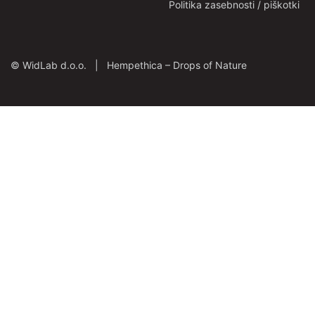
Politika zasebnosti / piškotki
©
WidLab d.o.o. |
Hempethica – Drops of Nature