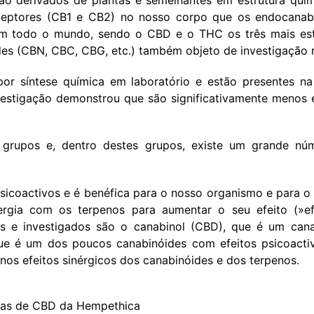
ão derivados de plantas e semelhantes em estrutura quí
ceptores (CB1 e CB2) no nosso corpo que os endocanabi
em todo o mundo, sendo o CBD e o THC os três mais es
ides (CBN, CBC, CBG, etc.) também objeto de investigação 
por síntese química em laboratório e estão presentes n
vestigação demonstrou que são significativamente menos 
s grupos e, dentro destes grupos, existe um grande nú
sicoactivos e é benéfica para o nosso organismo e para o
ergia com os terpenos para aumentar o seu efeito (»ef
os e investigados são o canabinol (CBD), que é um cana
 que é um dos poucos canabinóides com efeitos psicoact
nos efeitos sinérgicos dos canabinóides e dos terpenos.