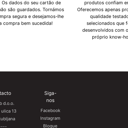
. Os dados do seu cartão de
produtos confiam e
 não são guardados. Tornámos
Oferecemos apenas pr
ompra segura e desejamos-lhe
qualidade testad
a compra bem sucedida!
selecionados que 
desenvolvidos com 
próprio know-h
tacto
Siga-
nos
 d.o.o.
Facebook
 ulica 13
Instagram
jubljana
Blogue
----