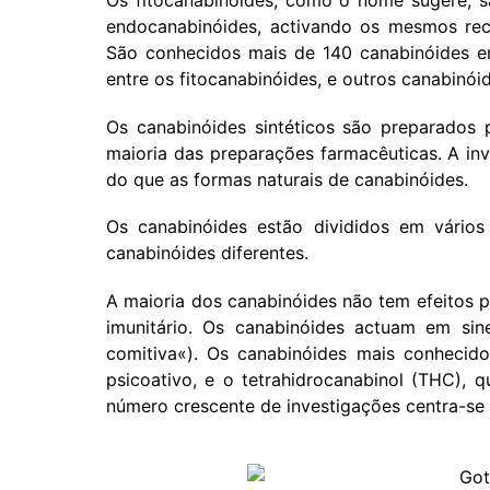
Os fitocanabinóides, como o nome sugere, s
endocanabinóides, activando os mesmos re
São conhecidos mais de 140 canabinóides 
entre os fitocanabinóides, e outros canabinó
Os canabinóides sintéticos são preparados 
maioria das preparações farmacêuticas. A in
do que as formas naturais de canabinóides.
Os canabinóides estão divididos em vário
canabinóides diferentes.
A maioria dos canabinóides não tem efeitos p
imunitário. Os canabinóides actuam em sin
comitiva«). Os canabinóides mais conhecid
psicoativo, e o tetrahidrocanabinol (THC),
número crescente de investigações centra-se 