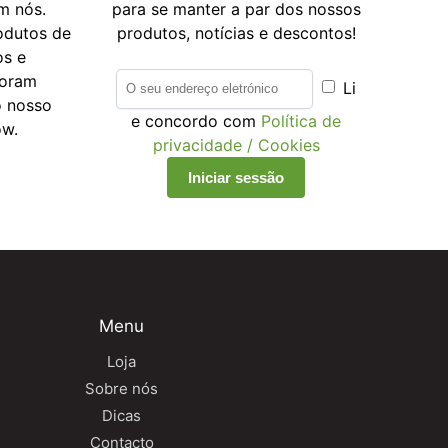
m nós.
para se manter a par dos nossos
odutos de
produtos, notícias e descontos!
os e
foram
Li
o nosso
e concordo com
Política de
ow.
privacidade / Cookies
Menu
Loja
Sobre nós
Dicas
Contacto