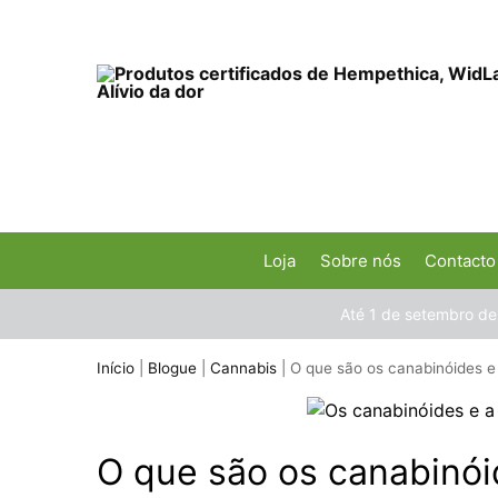
Loja
Sobre nós
Contacto
Até 1 de setembro de
Início
|
Blogue
|
Cannabis
|
O que são os canabinóides 
O que são os canabinó