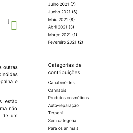
Julho 2021
(7)
Junho 2021
(6)
Maio 2021
(8)
Abril 2021
(3)
CBL-Canabiciclol
CBN-Cana
Março 2021
(1)
Fevereiro 2021
(2)
Categorias de
s outras
contribuições
inóides
-palha e
Canabinóides
Cannabis
Produtos cosméticos
es estão
Auto-reparação
rma não
Terpeni
és de um
Sem categoria
Para os animais