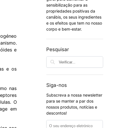
sensibilização para as
propriedades positivas da
canábis, os seus ingredientes
e os efeitos que tem no nosso
corpo e bem-estar.
erogéneo
ganismo.
Pesquisar
nóides e
as e os
Siga-nos
smo nas
ceptores
Subscreva a nossa newsletter
para se manter a par dos
ulas. O
nossos produtos, notícias e
eage em
descontos!