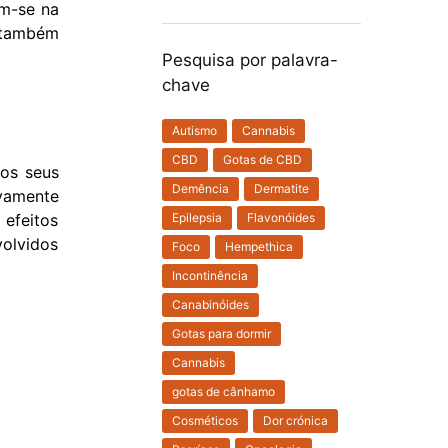
am-se na
 também
Pesquisa por palavra-
chave
Autismo
Cannabis
CBD
Gotas de CBD
 os seus
Demência
Dermatite
ivamente
efeitos
Epilepsia
Flavonóides
olvidos
Foco
Hempethica
Incontinência
Canabinóides
Gotas para dormir
Cannabis
gotas de cânhamo
Cosméticos
Dor crónica