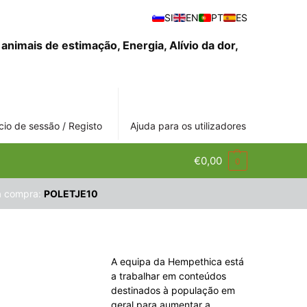
SI
EN
PT
ES
ício de sessão / Registo
Ajuda para os utilizadores
€
0,00
0
 a compra:
POLETJE10
A equipa da Hempethica está
a trabalhar em conteúdos
destinados à população em
geral para aumentar a