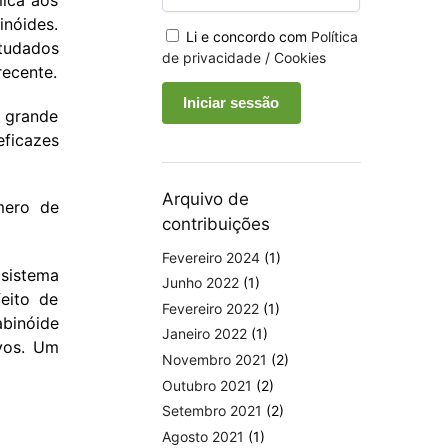
mica aos
nóides.
Li e concordo com
Política
tudados
de privacidade / Cookies
recente.
a grande
eficazes
Arquivo de
mero de
contribuições
Fevereiro 2024
(1)
 sistema
Junho 2022
(1)
eito de
Fevereiro 2022
(1)
binóide
Janeiro 2022
(1)
ivos. Um
Novembro 2021
(2)
Outubro 2021
(2)
Setembro 2021
(2)
Agosto 2021
(1)