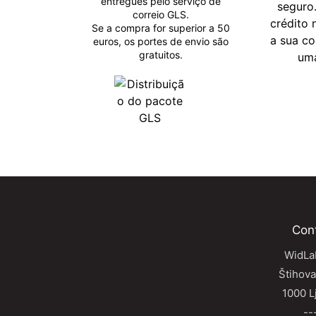
entregues pelo serviço de
seguro
correio GLS.
crédito
Se a compra for superior a 50
a sua c
euros, os portes de envio são
gratuitos.
um
Con
WidLab
Štihova
1000 L
--