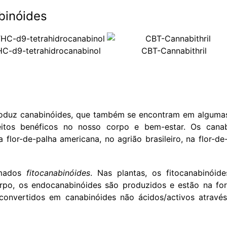
binóides
C-d9-tetrahidrocanabinol
CBT-Cannabithril
produz canabinóides, que também se encontram em alguma
itos benéficos no nosso corpo e bem-estar. Os canab
lor-de-palha americana, no agrião brasileiro, na flor-de
amados
fitocanabinóides
. Nas plantas, os fitocanabinóid
orpo, os endocanabinóides são produzidos e estão na fo
 convertidos em canabinóides não ácidos/activos atrav