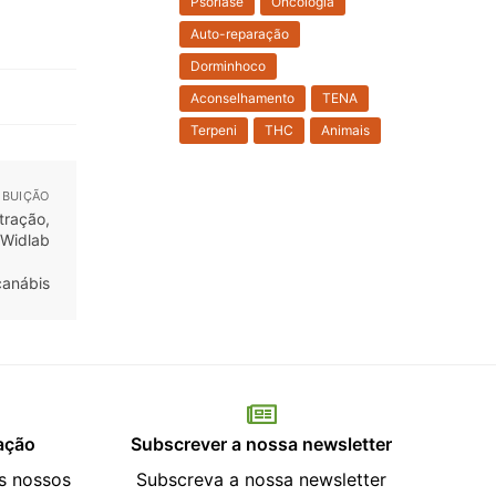
Psoríase
Oncologia
Auto-reparação
Dorminhoco
Aconselhamento
TENA
Terpeni
THC
Animais
IBUIÇÃO
canábis
fação
Subscrever a nossa newsletter
os nossos
Subscreva a nossa newsletter