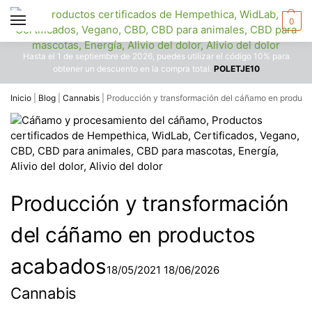
0
Hasta el 1 de septiembre de 2026, puedes utilizar el código 10% para
obtener un descuento en la compra total:
POLETJE10
Inicio
|
Blog
|
Cannabis
|
Producción y transformación del cáñamo en produc
Producción y transformación
del cáñamo en productos
acabados
18/05/2021
18/06/2026
Cannabis